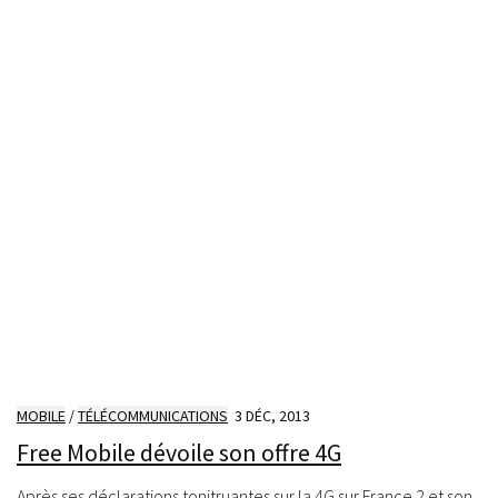
MOBILE
/
TÉLÉCOMMUNICATIONS
3 DÉC, 2013
Free Mobile dévoile son offre 4G
Après ses déclarations tonitruantes sur la 4G sur France 2 et son