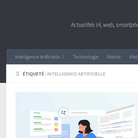
Skip to content
Actualités IA, web, smartph
Intelligence Artificielle
Technologie
Mobile
We
ÉTIQUETÉ :
INTELLIGENCE ARTIFICIELLE