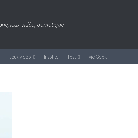
one, jeux-vidéo, domotique
b
Jeux vidéo
Insolite
Test
Vie Geek