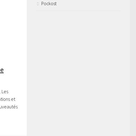
Pockost
de
. Les
tions et
ouveautés