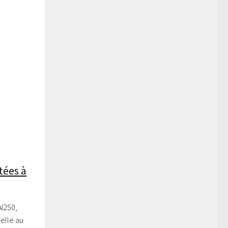
tées à
AI250,
ielle au