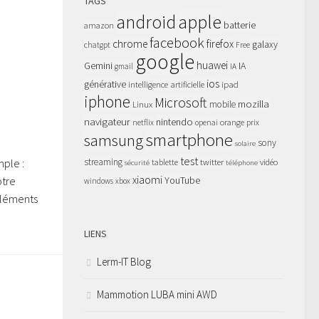
TAGS
apple
android
batterie
amazon
facebook
chrome
firefox
galaxy
chatgpt
Free
google
huawei
Gemini
IA
gmail
IA
ios
générative
intelligence artificielle
ipad
iphone
Microsoft
mozilla
Linux
mobile
navigateur
nintendo
netflix
orange
prix
openai
smartphone
samsung
sony
solaire
test
mple :
streaming
twitter
tablette
vidéo
sécurité
téléphone
xiaomi
otre
YouTube
windows
xbox
éléments
LIENS
Lerm-IT Blog
Mammotion LUBA mini AWD