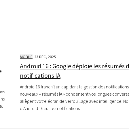
MOBILE
23 DÉC, 2025
Android 16 : Google déploie les résumés 
e
notifications IA
Android 16 franchit un cap dans la gestion des notifications
ans
nouveaux « résumés IA » condensent vos longues conversa
ons
allègent votre écran de verrouillage avec intelligence. N
e.
d’Android 16 sur les notifications...