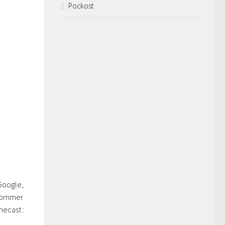
Pockost
Google,
nsommer
mecast :