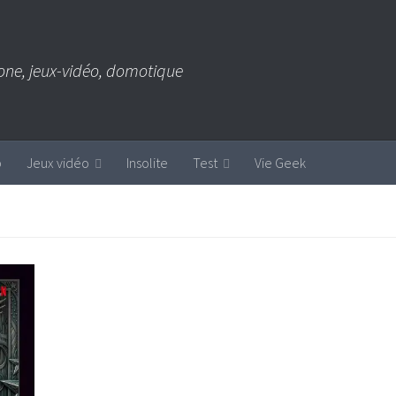
one, jeux-vidéo, domotique
b
Jeux vidéo
Insolite
Test
Vie Geek