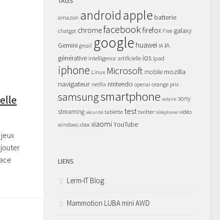
TAGS
apple
android
batterie
amazon
facebook
chrome
firefox
galaxy
chatgpt
Free
google
huawei
Gemini
IA
gmail
IA
ios
générative
intelligence artificielle
ipad
iphone
Microsoft
mozilla
Linux
mobile
navigateur
nintendo
netflix
orange
prix
openai
smartphone
samsung
elle
sony
solaire
test
streaming
twitter
tablette
vidéo
sécurité
téléphone
xiaomi
YouTube
windows
xbox
 jeux
ajouter
pace
LIENS
Lerm-IT Blog
Mammotion LUBA mini AWD