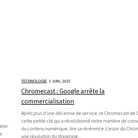
TECHNOLOGIE
3 JUIN, 2025
Chromecast : Google arrête la
commercialisation
Après plus d’une décennie de service, le Chromecast de 
cette petite clé qui a révolutionné notre manière de co
aller
du contenu numérique, tire sa révérence.​ L’essor du Chro
ur
une révolution du streaming...