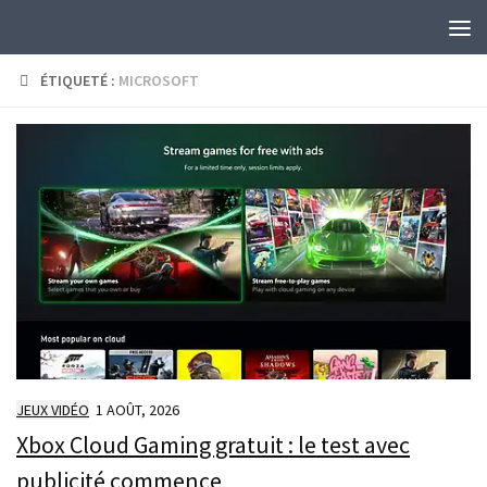
Skip to content
ÉTIQUETÉ :
MICROSOFT
JEUX VIDÉO
1 AOÛT, 2026
Xbox Cloud Gaming gratuit : le test avec
publicité commence