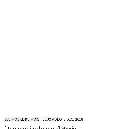
JEU MOBILE DU MOIS
/
JEUX VIDÉO
3 DÉC, 2018
[Jeu mobile du mois] Hexio