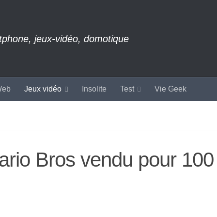
rtphone, jeux-vidéo, domotique
eb
Jeux vidéo
Insolite
Test
Vie Geek
ario Bros vendu pour 100