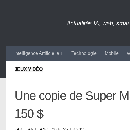
Skip to content
Actualités IA, web, sma
Intelligence Artificielle
Technologie
Mobile
W
JEUX VIDÉO
Une copie de Super M
150 $
PAR
JEAN BLANC
·
20 FÉVRIER 2019