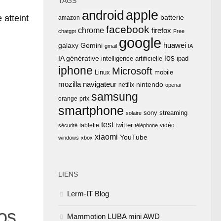
TAGS
apple
android
 atteint
batterie
amazon
facebook
chrome
firefox
chatgpt
Free
google
huawei
Gemini
galaxy
gmail
IA
ios
IA générative
intelligence artificielle
ipad
iphone
Microsoft
Linux
mobile
mozilla
navigateur
nintendo
netflix
openai
samsung
orange
prix
smartphone
sony
streaming
solaire
test
twitter
tablette
vidéo
sécurité
téléphone
xiaomi
YouTube
windows
xbox
LIENS
Lerm-IT Blog
os
Mammotion LUBA mini AWD