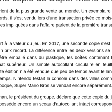
rlent de la plus grande vente au monde. Un exemplaire o
ds. Il s’est vendu lors d’une transaction privée ce mois
s impliquées dans l’affaire parlent de la première trans
rt à la valeur du jeu. En 2017, une seconde copie s’est
un prix record. La différence entre les deux versions s
’être emballé dans du plastique, les boîtes contenant l
at supérieur. Un simple autocollant circulaire en feuil
Cette édition n’a été vendue que peu de temps avant le l
temps, Nintendo testait la console dans des villes co
 époque, Super Mario Bros se vendait encore séparément
han, le président du groupe, déclare que cette copie du j
 possède encore un sceau d’autocollant intact correspon