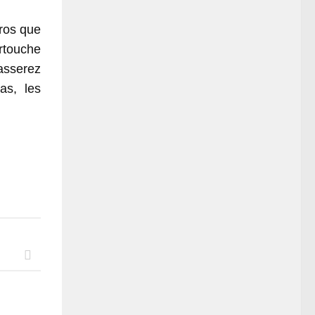
Bros que
artouche
asserez
as, les