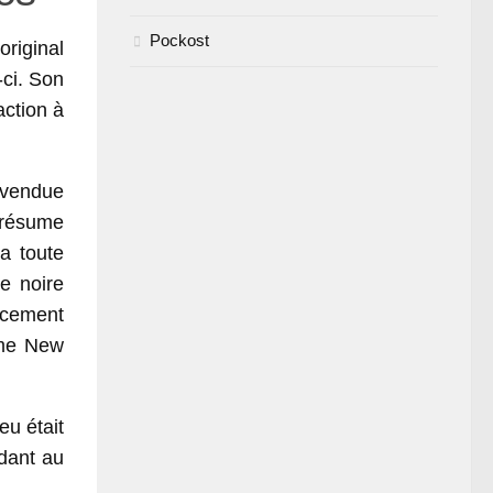
Pockost
riginal
-ci. Son
action à
 vendue
e résume
a toute
le noire
ancement
mme New
.
eu était
dant au