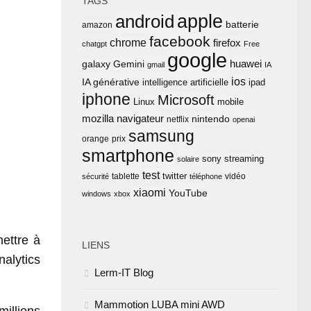
TAGS
apple
android
batterie
amazon
facebook
chrome
firefox
chatgpt
Free
google
huawei
Gemini
galaxy
gmail
IA
ios
IA générative
intelligence artificielle
ipad
iphone
Microsoft
Linux
mobile
mozilla
navigateur
nintendo
netflix
openai
samsung
orange
prix
smartphone
sony
streaming
solaire
test
twitter
tablette
vidéo
sécurité
téléphone
xiaomi
YouTube
windows
xbox
ettre à
LIENS
alytics
Lerm-IT Blog
Mammotion LUBA mini AWD