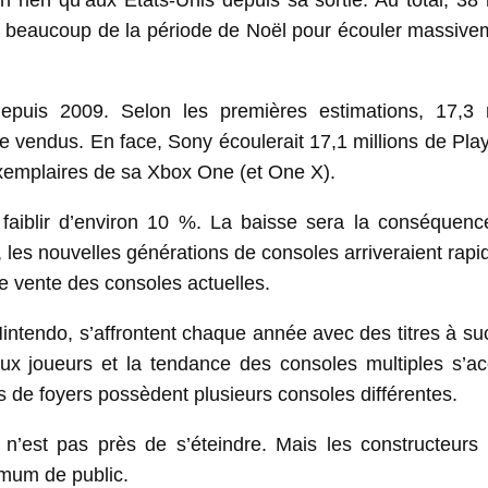
 rien qu’aux États-Unis depuis sa sortie. Au total, 38 
nd beaucoup de la période de Noël pour écouler massive
epuis 2009. Selon les premières estimations, 17,3 m
e vendus. En face, Sony écoulerait 17,1 millions de Pla
’exemplaires de sa Xbox One (et One X).
faiblir d’environ 10 %. La baisse sera la conséquenc
t, les nouvelles générations de consoles arriveraient rap
de vente des consoles actuelles.
Nintendo, s’affrontent chaque année avec des titres à s
eaux joueurs et la tendance des consoles multiples s’ac
s de foyers possèdent plusieurs consoles différentes.
’est pas près de s’éteindre. Mais les constructeurs 
imum de public.