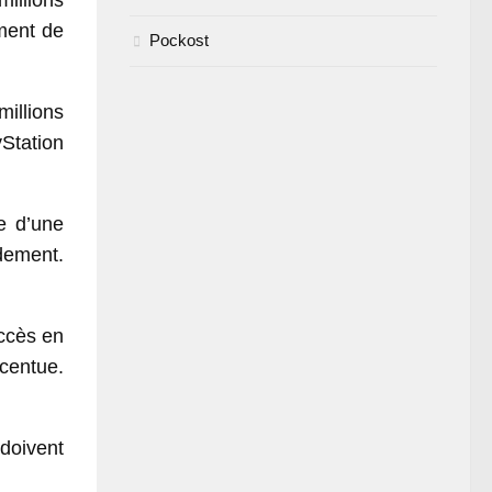
millions
ment de
Pockost
illions
yStation
e d’une
idement.
uccès en
centue.
doivent