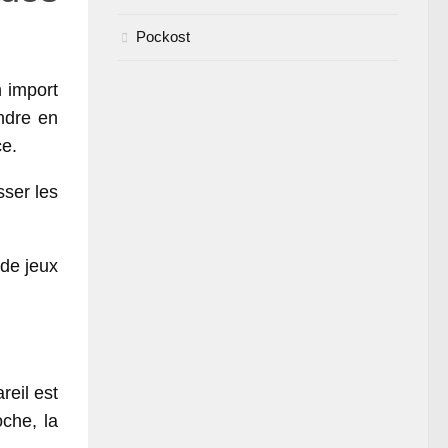
Pockost
 import
ndre en
ce.
sser les
de jeux
reil est
che, la