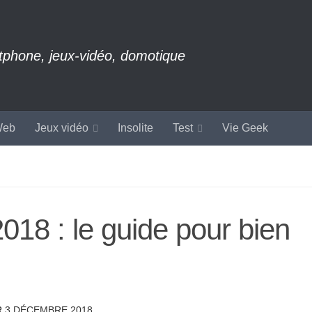
rtphone, jeux-vidéo, domotique
eb
Jeux vidéo
Insolite
Test
Vie Geek
18 : le guide pour bien
R
3 DÉCEMBRE 2018