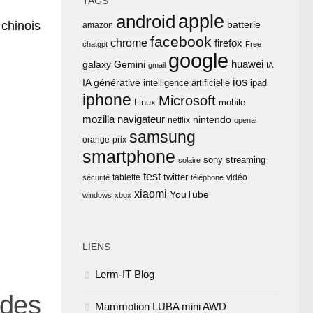
TAGS
apple
android
chinois
batterie
amazon
facebook
chrome
firefox
chatgpt
Free
google
huawei
Gemini
galaxy
gmail
IA
ios
IA générative
intelligence artificielle
ipad
iphone
Microsoft
Linux
mobile
mozilla
navigateur
nintendo
netflix
openai
samsung
orange
prix
smartphone
sony
streaming
solaire
test
twitter
tablette
vidéo
sécurité
téléphone
xiaomi
YouTube
windows
xbox
LIENS
Lerm-IT Blog
 des
Mammotion LUBA mini AWD