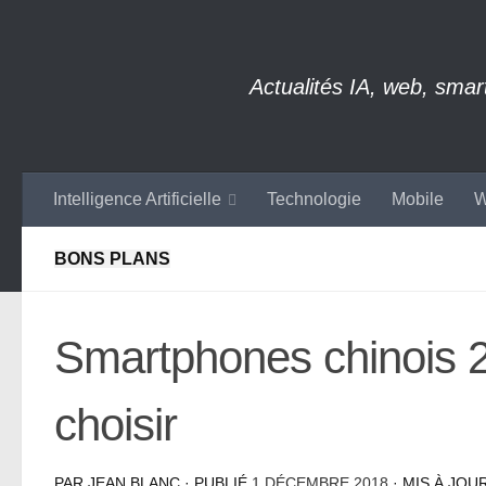
Skip to content
Actualités IA, web, sma
Intelligence Artificielle
Technologie
Mobile
W
BONS PLANS
Smartphones chinois 20
choisir
PAR
JEAN BLANC
· PUBLIÉ
1 DÉCEMBRE 2018
· MIS À JOU