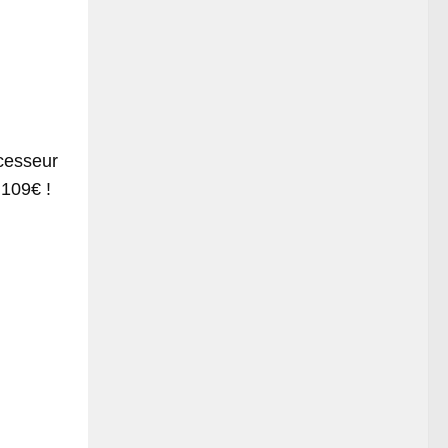
cesseur
 109€ !