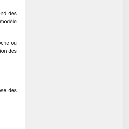
pend des
n modèle
coche ou
tion des
ose des