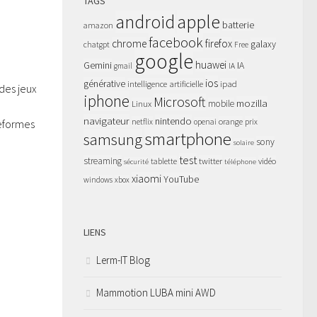
TAGS
apple
android
batterie
amazon
facebook
chrome
firefox
galaxy
chatgpt
Free
google
huawei
Gemini
IA
gmail
IA
ios
générative
intelligence artificielle
ipad
des jeux
iphone
Microsoft
mozilla
Linux
mobile
navigateur
nintendo
netflix
orange
prix
eformes
openai
smartphone
samsung
sony
solaire
test
streaming
twitter
tablette
vidéo
sécurité
téléphone
xiaomi
YouTube
windows
xbox
LIENS
Lerm-IT Blog
Mammotion LUBA mini AWD