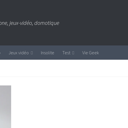
one, jeux-vidéo, domotique
b
Jeux vidéo
Insolite
Test
Vie Geek