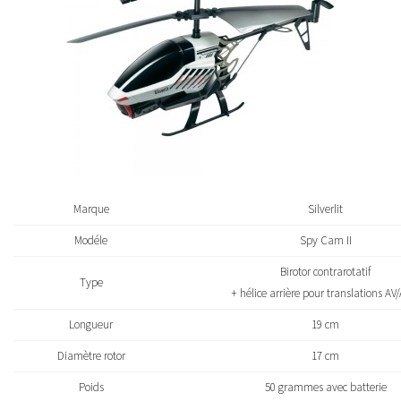
Marque
Silverlit
Modéle
Spy Cam II
Birotor contrarotatif
Type
+ hélice arrière pour translations AV
Longueur
19 cm
Diamètre rotor
17 cm
Poids
50 grammes avec batterie