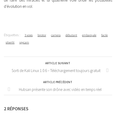
de faire des miracles et la quatrième voie bride les possibilités
d’évolution en vol.
Étiquettes :
3 voies
birotor
camera
débutant
embarquée
facile
silverlit
spycam
ARTICLE SUIVANT
Sorti de Kali Linux 1.0.6 – Téléchargement toujours gratuit
ARTICLE PRÉCÉDENT
Hubsan présente son drône avec vidéo en temps réel
2 RÉPONSES