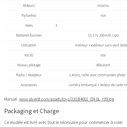
Moteurs
inconnu
Flybarless
non
Voies
3
Batteries fournies
1S 3.7v 200mAh Lipo
Utilisation
intérieur + extérieur sans vent (testé
Vol 3D
non
Niveau pilotage
débutant
Radio / récepteur
2.4GHz, radio avec commandes photo 
Accessoires
caméra embarqué + lecteur de carte m
Manuel :
www.silverlit.com/assets/toys/330/84601_EN-6L_r09.jpg
Packaging et Charge
Ce modèle est livré avec tout le nécessaire pour commencer à voler