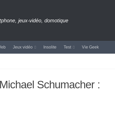
rtphone, jeux-vidéo, domotique
eb
Jeux vidéo
Insolite
Test
Vie Geek
e Michael Schumacher :