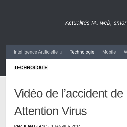
Skip to content
Actualités IA, web, sma
Intelligence Artificielle
Technologie
Mobile
W
TECHNOLOGIE
Vidéo de l’accident d
Attention Virus
PAR
JEAN BLANC
·
8 JANVIER 2014