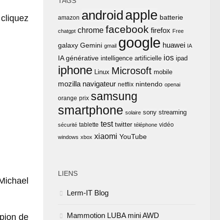
TAGS
apple
android
cliquez
batterie
amazon
facebook
chrome
firefox
chatgpt
Free
google
huawei
Gemini
galaxy
gmail
IA
ios
IA générative
intelligence artificielle
ipad
iphone
Microsoft
Linux
mobile
mozilla
navigateur
nintendo
netflix
openai
samsung
orange
prix
smartphone
sony
streaming
solaire
test
twitter
tablette
vidéo
sécurité
téléphone
xiaomi
YouTube
windows
xbox
LIENS
Michael
Lerm-IT Blog
Mammotion LUBA mini AWD
mpion de