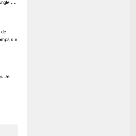
jungle ….
e de
temps sur
.
». Je