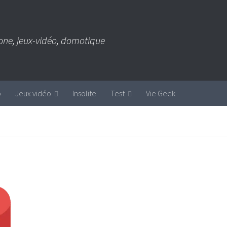
one, jeux-vidéo, domotique
b
Jeux vidéo
Insolite
Test
Vie Geek