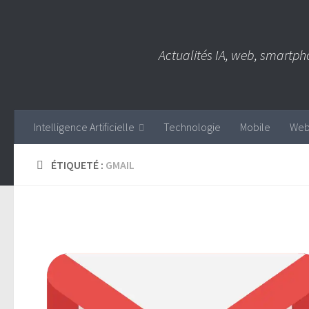
Skip to content
Actualités IA, web, smartph
Intelligence Artificielle
Technologie
Mobile
We
ÉTIQUETÉ :
GMAIL