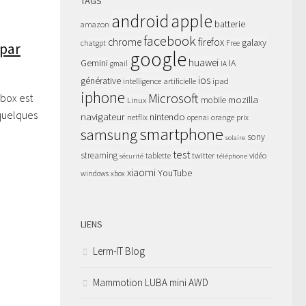
TAGS
apple
android
batterie
amazon
facebook
chrome
firefox
galaxy
chatgpt
Free
 par
google
huawei
Gemini
IA
gmail
IA
ios
générative
intelligence artificielle
ipad
iphone
Microsoft
nbox est
mozilla
Linux
mobile
quelques
navigateur
nintendo
netflix
orange
prix
openai
smartphone
samsung
sony
solaire
test
streaming
twitter
tablette
vidéo
sécurité
téléphone
xiaomi
YouTube
windows
xbox
LIENS
Lerm-IT Blog
Mammotion LUBA mini AWD