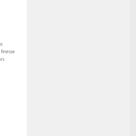
us
 finesse
ors