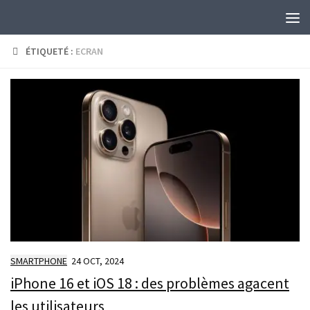
Skip to content
ÉTIQUETÉ :
ECRAN
SMARTPHONE
24 OCT, 2024
iPhone 16 et iOS 18 : des problèmes agacent
les utilisateurs