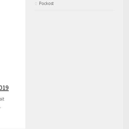
Pockost
2019
ait
,