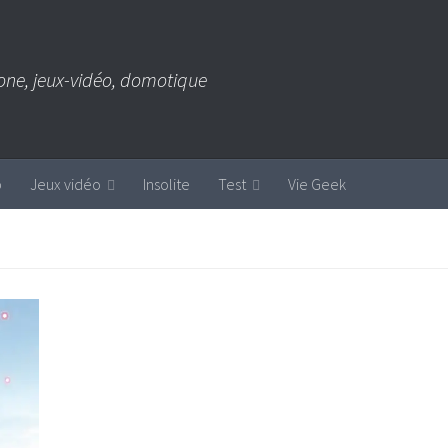
one, jeux-vidéo, domotique
b
Jeux vidéo
Insolite
Test
Vie Geek