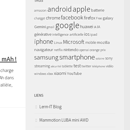
TAGS
apple
android
batterie
amazon
facebook
chrome
firefox
galaxy
chatgpt
Free
google
huawei
Gemini
IA
gmail
IA
ios
générative
intelligence artificielle
ipad
iphone
Microsoft
mozilla
Linux
mobile
navigateur
nintendo
netflix
orange
prix
openai
smartphone
samsung
1 mAh !
sony
solaire
test
streaming
twitter
tablette
vidéo
sécurité
téléphone
a charge
xiaomi
YouTube
windows
xbox
Ah dans
allèle,
LIENS
Lerm-IT Blog
Mammotion LUBA mini AWD