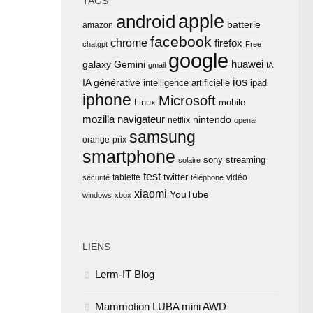
TAGS
apple
android
batterie
amazon
facebook
chrome
firefox
chatgpt
Free
google
huawei
Gemini
galaxy
gmail
IA
ios
IA générative
intelligence artificielle
ipad
iphone
Microsoft
Linux
mobile
mozilla
navigateur
nintendo
netflix
openai
samsung
orange
prix
smartphone
sony
streaming
solaire
test
twitter
tablette
vidéo
sécurité
téléphone
xiaomi
YouTube
windows
xbox
LIENS
Lerm-IT Blog
Mammotion LUBA mini AWD