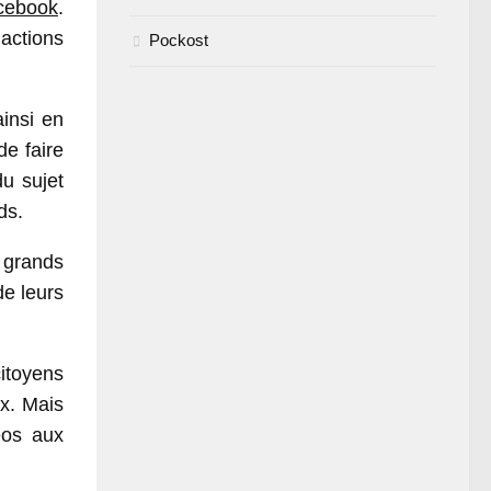
cebook
.
actions
Pockost
ainsi en
de faire
du sujet
ds.
 grands
de leurs
citoyens
ux. Mais
éos aux