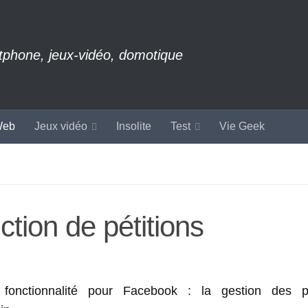
rtphone, jeux-vidéo, domotique
eb
Jeux vidéo
Insolite
Test
Vie Geek
tion de pétitions
 fonctionnalité pour Facebook : la gestion des pé