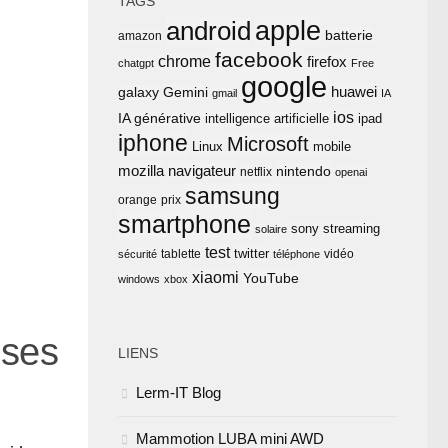
TAGS
apple
android
batterie
amazon
facebook
chrome
firefox
chatgpt
Free
google
huawei
Gemini
galaxy
gmail
IA
ios
IA générative
intelligence artificielle
ipad
iphone
Microsoft
Linux
mobile
mozilla
navigateur
nintendo
netflix
openai
samsung
orange
prix
smartphone
sony
streaming
solaire
test
twitter
tablette
vidéo
sécurité
téléphone
xiaomi
YouTube
windows
xbox
 ses
LIENS
Lerm-IT Blog
Mammotion LUBA mini AWD