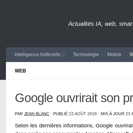
Skip to content
Actualités IA, web, sma
Intelligence Artificielle
Technologie
Mobile
W
WEB
Google ouvrirait son 
PAR
JEAN BLANC
· PUBLIÉ
22 AOÛT 2018
· MIS À JOUR
23 
Selon les dernières informations, Google ouvrirai