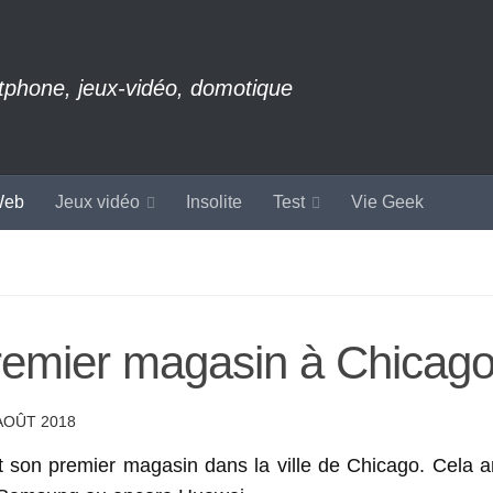
rtphone, jeux-vidéo, domotique
eb
Jeux vidéo
Insolite
Test
Vie Geek
premier magasin à Chicago
AOÛT 2018
t son premier magasin dans la ville de Chicago. Cela ar