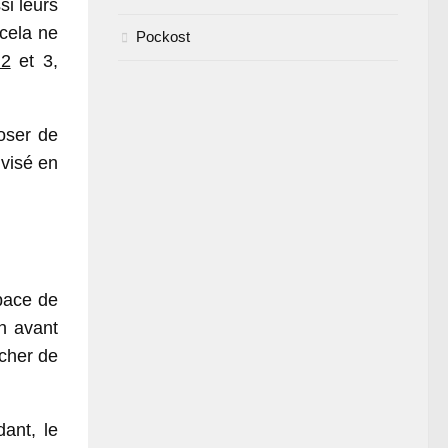
i leurs
 cela ne
Pockost
 2
et 3,
oser de
ivisé en
space de
n avant
icher de
ant, le