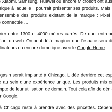
e Xiaomi
. Samsung, Huawei ou encore Microsoft ont auss
que à laquelle il pourrait présenter ses produits. Mais
r l’ensemble des produits existant de la marque :
Pixel
re connectée …
arier entre 1300 et 4000 mètres carrés. De quoi entrep
géant du web. On peut déjà imaginer que l’espace sera d
rdinateurs ou encore domotique avec le
Google Home
.
?
gasin serait implanté à Chicago. L’idée derrière cet e
e au sein d’une expérience unique. Les produits mis e
e de leur utilisation de demain. Tout cela afin de dén
r Google.
à Chicago reste à prendre avec des pincettes. Cepend