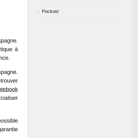
Pockost
spagne.
tique à
ance.
spagne.
etrouver
otebook
ialiser
ossible
garantie