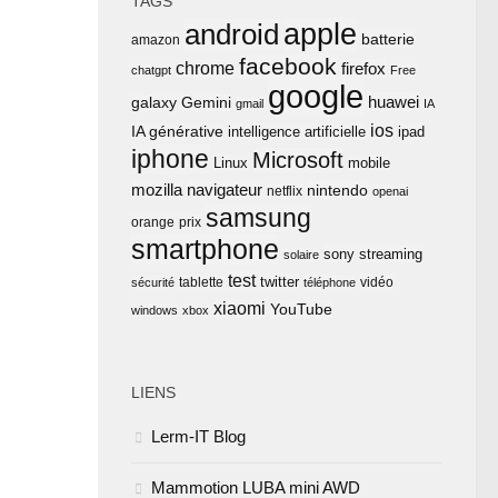
TAGS
apple
android
batterie
amazon
facebook
chrome
firefox
chatgpt
Free
google
huawei
Gemini
galaxy
gmail
IA
ios
IA générative
intelligence artificielle
ipad
iphone
Microsoft
Linux
mobile
mozilla
navigateur
nintendo
netflix
openai
samsung
orange
prix
smartphone
sony
streaming
solaire
test
twitter
tablette
vidéo
sécurité
téléphone
xiaomi
YouTube
windows
xbox
LIENS
Lerm-IT Blog
Mammotion LUBA mini AWD