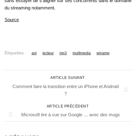
sans essayer de s’aligner sur ses concurrents dans le domaine
du streaming notamment.
Source
Étiquettes :
aol
lecteur
mp3
multimedia
winamp
ARTICLE SUIVANT
Comment faire la transition entre un iPhone et Android
?
ARTICLE PRÉCÉDENT
Microsoft tire à vue sur Google … avec des mugs