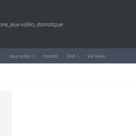
one, jeux-vidéo, domotique
b
Jeux vidéo
Insolite
Test
Vie Geek