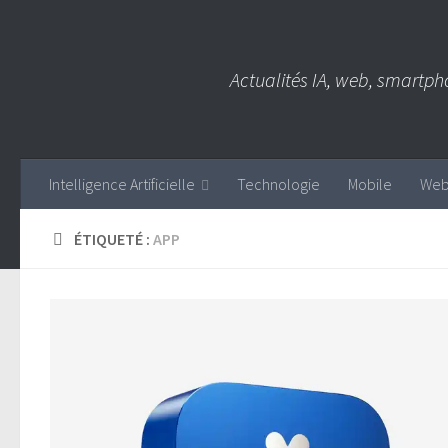
Skip to content
Actualités IA, web, smartph
Intelligence Artificielle
Technologie
Mobile
We
ÉTIQUETÉ :
APP