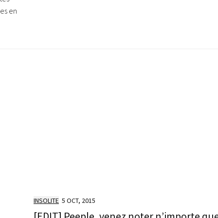
ses en
INSOLITE
5 OCT, 2015
[EDIT] Peeple, venez noter n’importe que