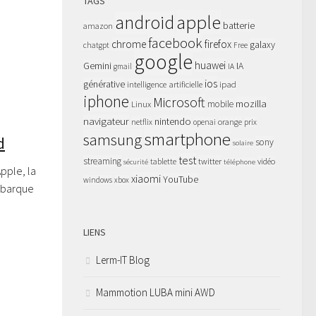
TAGS
apple
android
batterie
amazon
facebook
chrome
firefox
galaxy
chatgpt
Free
google
huawei
Gemini
IA
gmail
IA
ios
générative
intelligence artificielle
ipad
iphone
Microsoft
mozilla
Linux
mobile
navigateur
nintendo
netflix
orange
prix
openai
smartphone
samsung
d
sony
solaire
test
streaming
twitter
tablette
vidéo
sécurité
téléphone
pple, la
xiaomi
YouTube
windows
xbox
débarque
LIENS
Lerm-IT Blog
Mammotion LUBA mini AWD