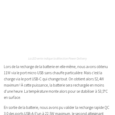
La LED verte indique la détection Power Delivery
Lors de la recharge de la batterie en elle-même, nous avons obtenu
11W via le port micro USB sans chauffe particulière. Mais c’est la
charge via le port USB-C qui change tout. On obtient alors 52,4W
maximum ! À cette puissance, la batterie sera rechargée en moins
d’une heure. La température monte alors pour se stabiliser à 53,5°C
en surface.
En sortie de la batterie, nous avons pu valider la recharge rapide QC
3.0 des ports USB-A (l’un à 22,5W maximum, le second atteignant