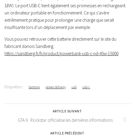
18W). Le port USB-C tient également ses promesses en rechargeant
un ordinateur portable en fonctionnement. Ce qui s’avère
extrêmement pratique pour prolonger une charge que serait
insuffisante lors d’un déplacement par exemple.
Vous pouvez retrouver cette batterie directement sur le site du
fabricant danois Sandberg :
https://sandberg.fr/fr/product/powerbank-usb-c-pd-45w-15000
Étiquettes :
batterie
power delivery
usb
usb-c
ARTICLE SUIVANT
GTA 6 : Rockstar officialise les dernières informations
ARTICLE PRÉCÉDENT