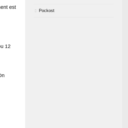
ent est
Pockost
ou 12
On