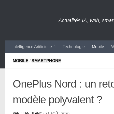
Skip to content
Actualités IA, web, sma
Intelligence Artificielle
Technologie
Mobile
W
MOBILE
/
SMARTPHONE
OnePlus Nord : un ret
modèle polyvalent ?
PAR
JEAN BLANC
·
21 AOÛT 2020