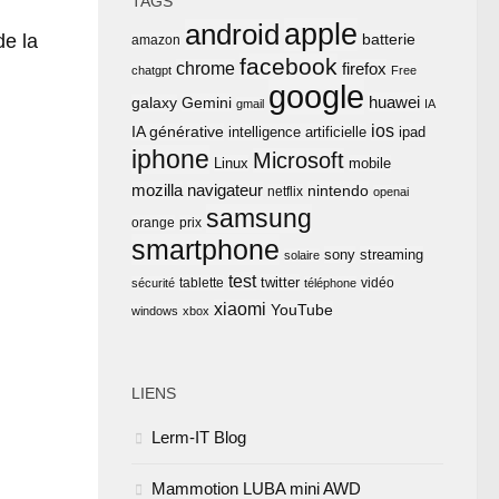
TAGS
apple
android
de la
batterie
amazon
facebook
chrome
firefox
chatgpt
Free
google
huawei
Gemini
galaxy
gmail
IA
ios
IA générative
intelligence artificielle
ipad
iphone
Microsoft
Linux
mobile
mozilla
navigateur
nintendo
netflix
openai
samsung
orange
prix
smartphone
sony
streaming
solaire
test
twitter
tablette
vidéo
sécurité
téléphone
xiaomi
YouTube
windows
xbox
LIENS
Lerm-IT Blog
Mammotion LUBA mini AWD