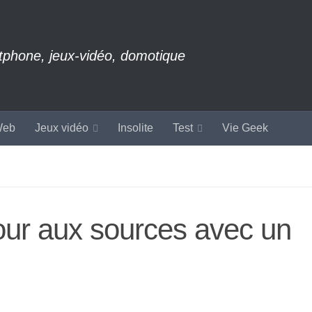
rtphone, jeux-vidéo, domotique
eb
Jeux vidéo
Insolite
Test
Vie Geek
our aux sources avec un