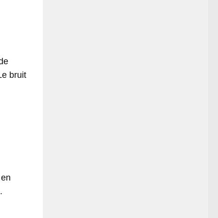
nde
e bruit
 en
.