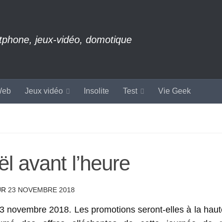
rtphone, jeux-vidéo, domotique
eb
Jeux vidéo
Insolite
Test
Vie Geek
ël avant l’heure
UR
23 NOVEMBRE 2018
23 novembre 2018. Les promotions seront-elles à la haut