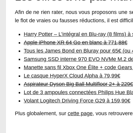
Afin de ne rien rater, nous vous proposons une sé
le flot de vraies ou fausses réductions, il est diffi
Harry Potter – L’intégral en Blu-ray (8 films) 
Apple iPhone XR 64 Go en blanc à 771,88€
Tous les James Bond en Bluray pour 65€ (ou
Samsung SSD interne 970 EVO NVMe M.2 de 1
Manette sans fil Xbox One Élite + code Gears
Le casque HyperX Cloud Alpha à 79,99€
Aspirateur Dyson Big Ball Multifloor 2+ à 229
Lot de 3 ampoules connectées Philips Hue Bl
Volant Logitech Driving Force G29 à 159,90€
Plus globalement, sur
cette page
, vous retrouver