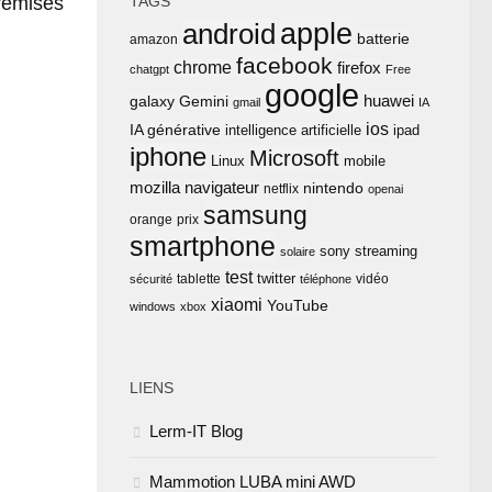
remises
TAGS
apple
android
batterie
amazon
facebook
chrome
firefox
chatgpt
Free
google
huawei
Gemini
galaxy
gmail
IA
ios
IA générative
intelligence artificielle
ipad
iphone
Microsoft
Linux
mobile
mozilla
navigateur
nintendo
netflix
openai
samsung
orange
prix
smartphone
sony
streaming
solaire
test
twitter
tablette
vidéo
sécurité
téléphone
xiaomi
YouTube
windows
xbox
LIENS
Lerm-IT Blog
Mammotion LUBA mini AWD