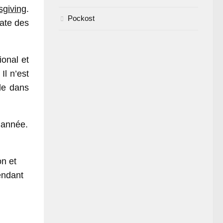
giving
.
Pockost
date des
ional et
Il n’est
le dans
 année.
n et
endant