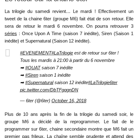
La trilogie du samedi revient… Le mardi ! Effectivement un
tweet de la chaine 6ter (groupe M6) fait état de son retour. Elle
sera de retour le mardi 6 novembre. On pourra retrouver 3
séries
: Once Upon A Time (saison 7 inédite), Siren (Saison 1
inédite) et Supernatural (Saison 12 inédite).
#EVENEMENT
#LaTrilogie
est de retour sur 6ter !
Tous les mardis à 21:00 à partir du 6 novembre
➡
#OUAT
saison 7 inédite
➡
#Siren
saison 1 inédite
➡
#Supernatural
saison 12 inédite
#LaTrilogie6ter
pic.twitter.com/DbTFgqgnDN
— 6ter (@6ter)
October 16, 2018
Plus de 10 ans après la fin de la trilogie du samedi soir, le
groupe M6 a décidé de la reprogrammer. Le fait de le
programmer sur 6ter, chaine secondaire montre que M6 fait un
premier pas frileux. La chaîne semble prudente et attend des