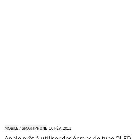
MOBILE
/
SMARTPHONE
10 FÉV, 2011
Apple prêt à utiliser des écrans de type OLED