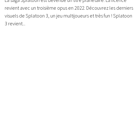
La saga Splatoon est devenue un titre planétaire. La licence
revient avec un troisième opus en 2022. Découvrez les derniers
visuels de Splatoon 3, un jeu multijoueurs et très fun ! Splatoon
3 revient...