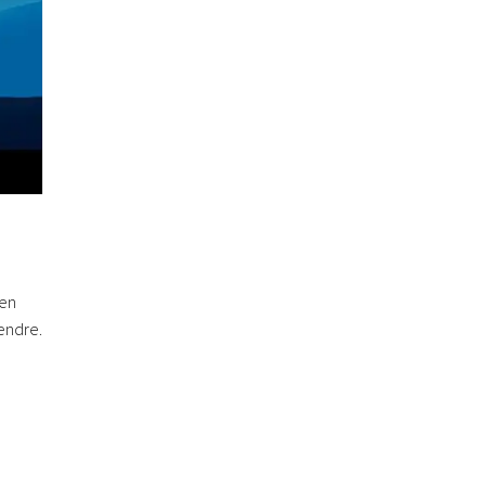
 en
tendre.