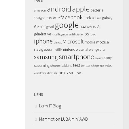
TAGS
apple
android
batterie
amazon
facebook
chrome
firefox
galaxy
chatgpt
Free
google
huawei
Gemini
IA
gmail
IA
ios
générative
intelligence artificielle
ipad
iphone
Microsoft
mozilla
Linux
mobile
navigateur
nintendo
netflix
orange
prix
openai
smartphone
samsung
sony
solaire
test
streaming
twitter
tablette
vidéo
sécurité
téléphone
xiaomi
YouTube
windows
xbox
LIENS
Lerm-IT Blog
Mammotion LUBA mini AWD