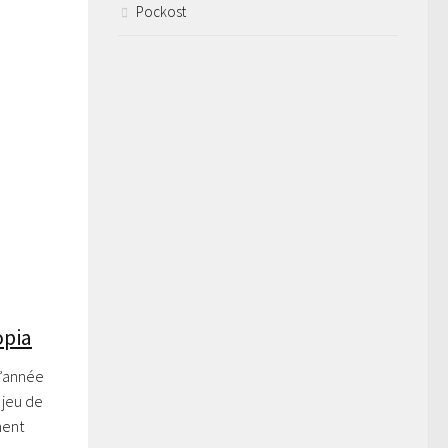
Pockost
opia
l’année
 jeu de
ment