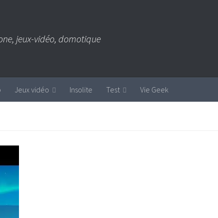
one, jeux-vidéo, domotique
b
Jeux vidéo
Insolite
Test
Vie Geek