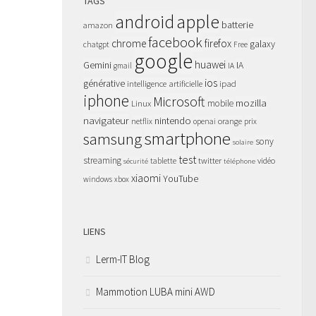
TAGS
apple
android
batterie
amazon
facebook
chrome
firefox
galaxy
chatgpt
Free
google
huawei
Gemini
IA
gmail
IA
ios
générative
intelligence artificielle
ipad
iphone
Microsoft
mozilla
Linux
mobile
navigateur
nintendo
netflix
orange
prix
openai
smartphone
samsung
sony
solaire
test
streaming
twitter
tablette
vidéo
sécurité
téléphone
xiaomi
YouTube
windows
xbox
LIENS
Lerm-IT Blog
Mammotion LUBA mini AWD