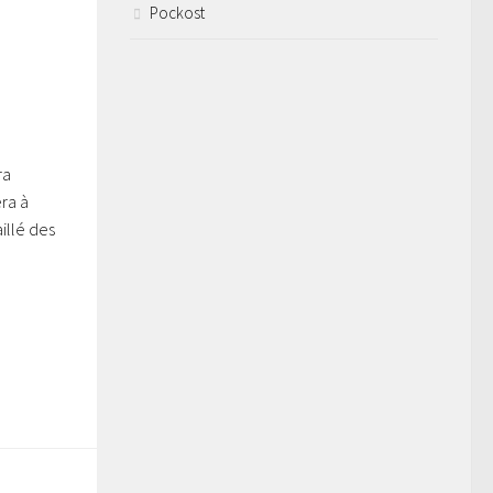
Pockost
ra
ra à
illé des