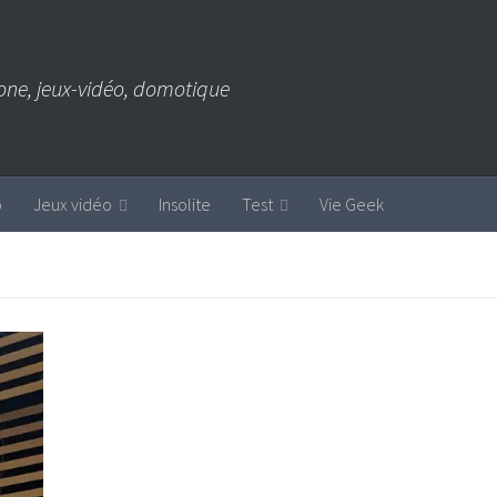
one, jeux-vidéo, domotique
b
Jeux vidéo
Insolite
Test
Vie Geek