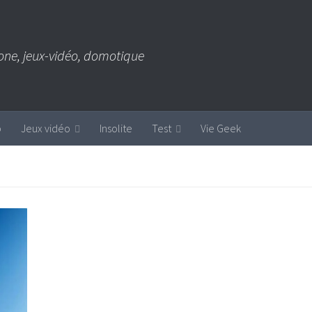
one, jeux-vidéo, domotique
b
Jeux vidéo
Insolite
Test
Vie Geek