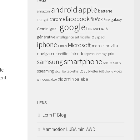
TAGS
apple
android
batterie
amazon
facebook
chrome
firefox
galaxy
chatgpt
Free
google
huawei
Gemini
IA
gmail
IA
ios
générative
intelligence artificielle
ipad
iphone
Microsoft
mozilla
Linux
mobile
navigateur
nintendo
netflix
orange
prix
openai
smartphone
samsung
sony
solaire
de
test
streaming
twitter
tablette
vidéo
sécurité
téléphone
ent
xiaomi
YouTube
windows
xbox
LIENS
Lerm-IT Blog
Mammotion LUBA mini AWD