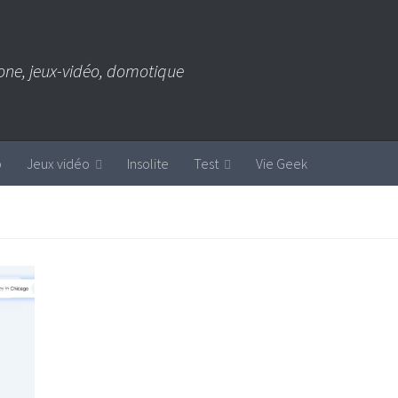
one, jeux-vidéo, domotique
b
Jeux vidéo
Insolite
Test
Vie Geek