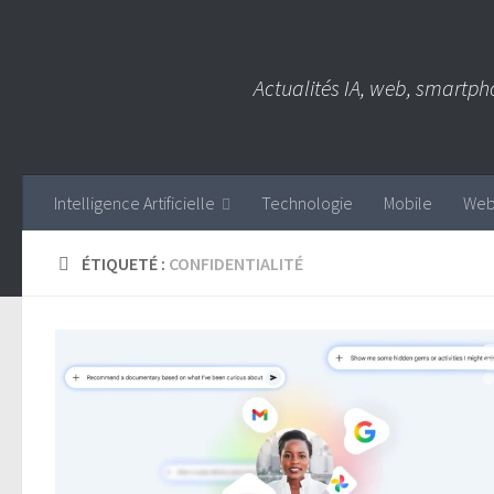
Skip to content
Actualités IA, web, smartph
Intelligence Artificielle
Technologie
Mobile
We
ÉTIQUETÉ :
CONFIDENTIALITÉ