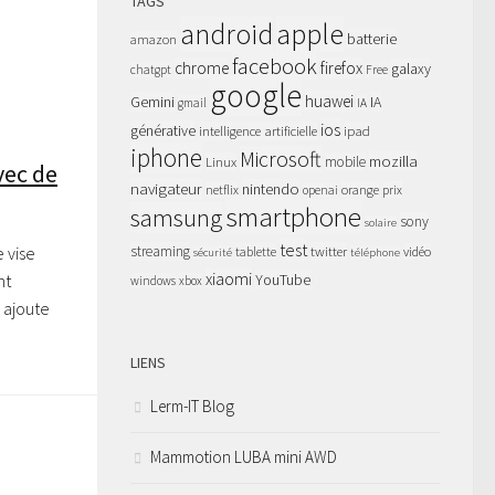
TAGS
apple
android
batterie
amazon
facebook
chrome
firefox
galaxy
chatgpt
Free
google
huawei
Gemini
IA
gmail
IA
ios
générative
intelligence artificielle
ipad
iphone
Microsoft
mozilla
Linux
mobile
vec de
navigateur
nintendo
netflix
orange
prix
openai
smartphone
samsung
sony
solaire
test
 vise
streaming
twitter
tablette
vidéo
sécurité
téléphone
xiaomi
nt
YouTube
windows
xbox
e ajoute
LIENS
Lerm-IT Blog
Mammotion LUBA mini AWD