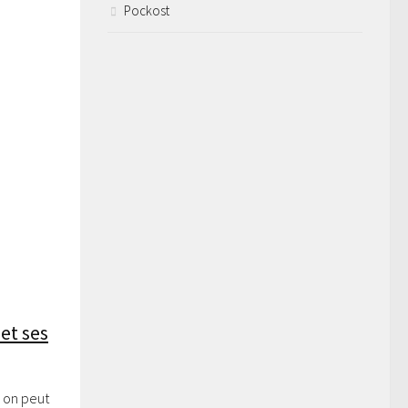
Pockost
 et ses
e on peut