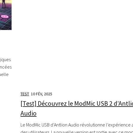
giques
ancées
uelle
TEST
10 FÉV, 2025
[Test] Découvrez le ModMic USB 2 d’Antl
Audio
Le ModMic USB d’Antlion Audio révolutionne l’expérience 
des utilisateurs. La nouvelle version est sortie avec ce m