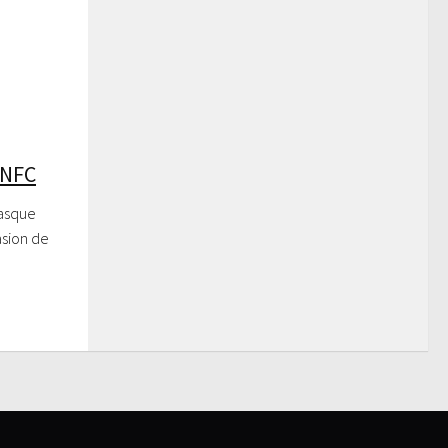
/NFC
casque
asion de