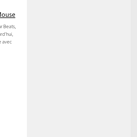
 Mouse
r Beats,
urd’hui,
e avec