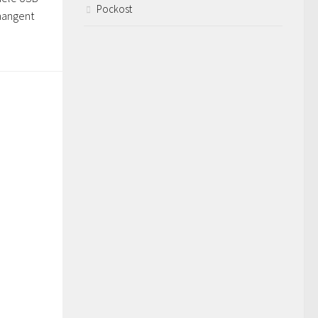
Pockost
changent