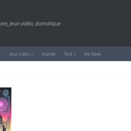
one, jeux-vidéo, domotique
b
Jeux vidéo
Insolite
Test
Vie Geek