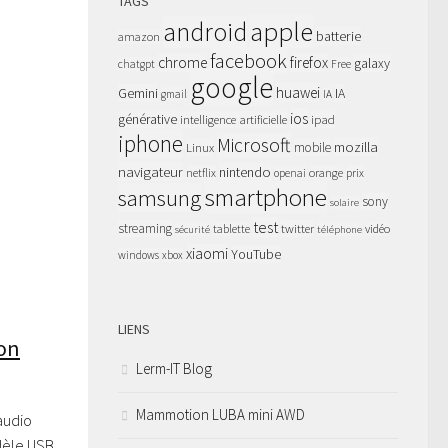
TAGS
apple
android
batterie
amazon
facebook
chrome
firefox
galaxy
chatgpt
Free
google
huawei
Gemini
IA
gmail
IA
ios
générative
intelligence artificielle
ipad
iphone
Microsoft
mozilla
Linux
mobile
navigateur
nintendo
netflix
orange
prix
openai
smartphone
samsung
sony
solaire
test
streaming
twitter
tablette
vidéo
sécurité
téléphone
xiaomi
YouTube
windows
xbox
LIENS
ion
Lerm-IT Blog
Mammotion LUBA mini AWD
audio
odèle USB