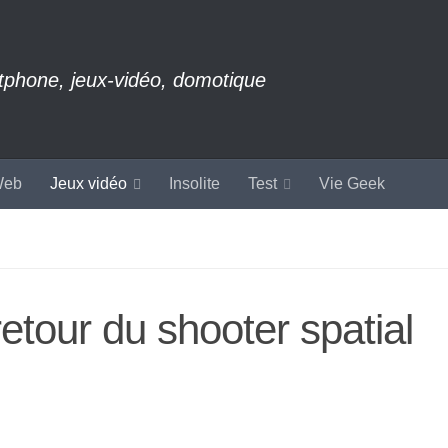
rtphone, jeux-vidéo, domotique
eb
Jeux vidéo
Insolite
Test
Vie Geek
retour du shooter spatial