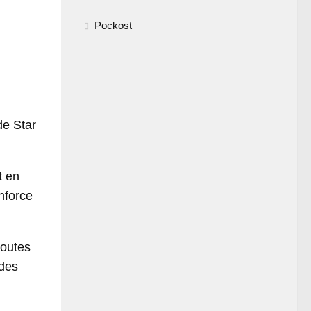
Pockost
de Star
t en
nforce
routes
 des