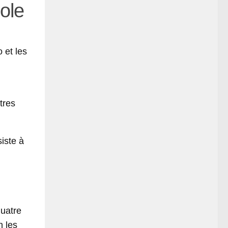
ole
 et les
tres
siste à
uatre
n les