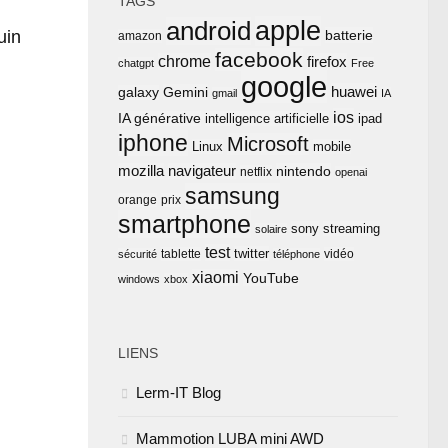
TAGS
apple
android
uin
batterie
amazon
facebook
chrome
firefox
chatgpt
Free
google
huawei
Gemini
galaxy
gmail
IA
ios
IA générative
intelligence artificielle
ipad
iphone
Microsoft
Linux
mobile
mozilla
navigateur
nintendo
netflix
openai
samsung
orange
prix
smartphone
sony
streaming
solaire
test
twitter
tablette
vidéo
sécurité
téléphone
xiaomi
YouTube
windows
xbox
LIENS
Lerm-IT Blog
Mammotion LUBA mini AWD