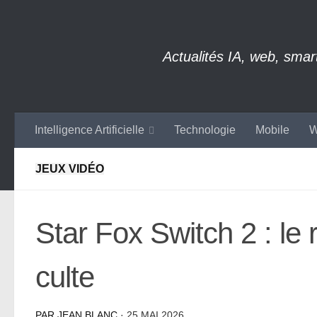
Skip to content
Actualités IA, web, sma
Intelligence Artificielle
Technologie
Mobile
W
JEUX VIDÉO
Star Fox Switch 2 : le 
culte
PAR
JEAN BLANC
·
25 MAI 2026