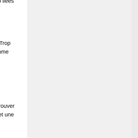
 liées
 Trop
thme
prouver
et une