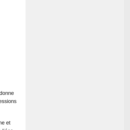
 donne
essions
ne et