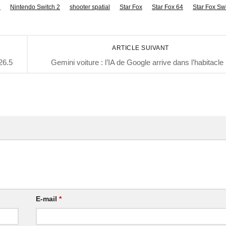
2
Nintendo Switch 2
shooter spatial
Star Fox
Star Fox 64
Star Fox Sw
ARTICLE SUIVANT
26.5
Gemini voiture : l’IA de Google arrive dans l’habitacle
E-mail
*