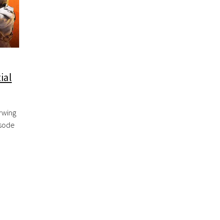
ial
rwing
isode