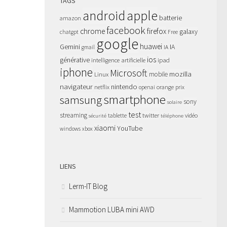
TAGS
apple
android
batterie
amazon
facebook
chrome
firefox
galaxy
chatgpt
Free
google
huawei
Gemini
IA
gmail
IA
ios
générative
intelligence artificielle
ipad
iphone
Microsoft
mozilla
Linux
mobile
navigateur
nintendo
netflix
orange
prix
openai
smartphone
samsung
sony
solaire
test
streaming
twitter
tablette
vidéo
sécurité
téléphone
xiaomi
YouTube
windows
xbox
LIENS
Lerm-IT Blog
Mammotion LUBA mini AWD