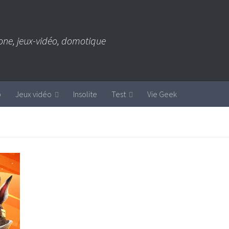
one, jeux-vidéo, domotique
b
Jeux vidéo
Insolite
Test
Vie Geek