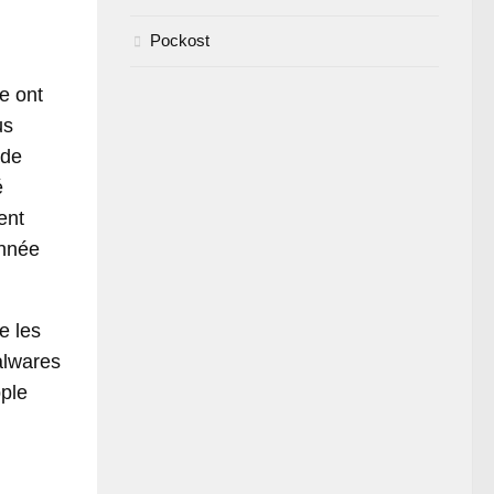
Pockost
e ont
us
 de
é
ent
année
e les
alwares
pple