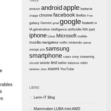
TAGS
apple
android
batterie
amazon
facebook
chrome
firefox
chatgpt
Free
google
huawei
Gemini
galaxy
gmail
IA
ios
IA générative
intelligence artificielle
ipad
iphone
Microsoft
Linux
mobile
mozilla
navigateur
nintendo
netflix
openai
samsung
orange
prix
smartphone
sony
streaming
solaire
test
twitter
tablette
vidéo
sécurité
téléphone
xiaomi
YouTube
windows
xbox
de
érables
LIENS
es
Lerm-IT Blog
es
Mammotion LUBA mini AWD