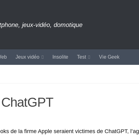
rtphone, jeux-vidéo, domotique
eb
Jeux vidéo
Insolite
Test
Vie Geek
e ChatGPT
oks de la firme Apple seraient victimes de ChatGPT, l’a