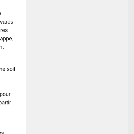
e
lwares
ères
rappe,
nt
ne soit
 pour
artir
es