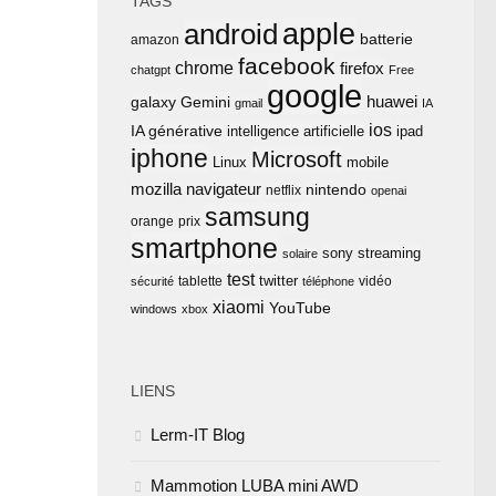
TAGS
apple
android
batterie
amazon
facebook
chrome
firefox
chatgpt
Free
google
huawei
Gemini
galaxy
gmail
IA
ios
IA générative
intelligence artificielle
ipad
iphone
Microsoft
Linux
mobile
mozilla
navigateur
nintendo
netflix
openai
samsung
orange
prix
smartphone
sony
streaming
solaire
test
twitter
tablette
vidéo
sécurité
téléphone
xiaomi
YouTube
windows
xbox
LIENS
Lerm-IT Blog
Mammotion LUBA mini AWD