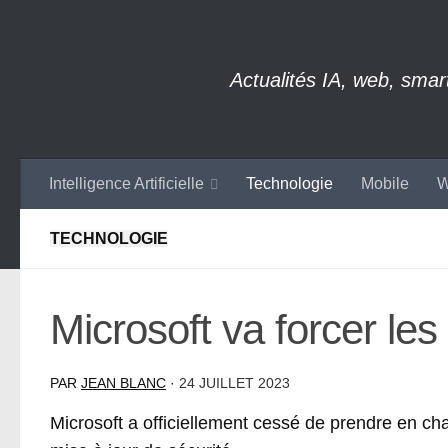
Skip to content
Actualités IA, web, sma
Intelligence Artificielle
Technologie
Mobile
W
TECHNOLOGIE
Microsoft va forcer le
PAR
JEAN BLANC
·
24 JUILLET 2023
Microsoft a officiellement cessé de prendre en ch