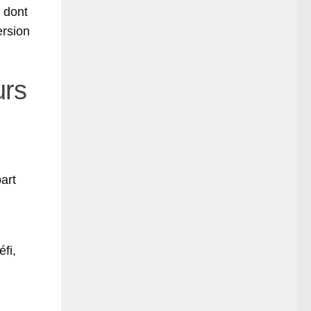
x dont
ersion
urs
art
éfi,