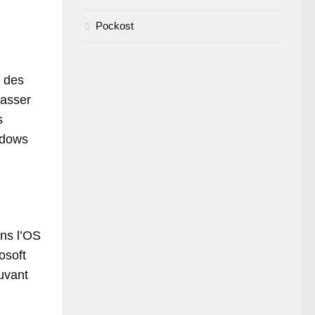
Pockost
r des
passer
s
indows
ans l’OS
osoft
ouvant