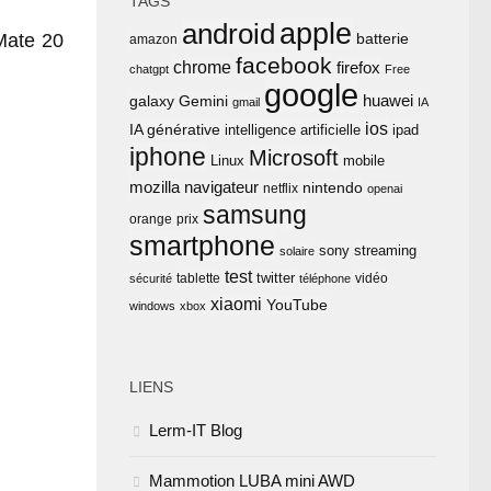
TAGS
apple
android
Mate 20
batterie
amazon
facebook
chrome
firefox
chatgpt
Free
google
huawei
Gemini
galaxy
gmail
IA
ios
IA générative
intelligence artificielle
ipad
iphone
Microsoft
Linux
mobile
mozilla
navigateur
nintendo
netflix
openai
samsung
orange
prix
smartphone
sony
streaming
solaire
test
twitter
tablette
vidéo
sécurité
téléphone
xiaomi
YouTube
windows
xbox
LIENS
Lerm-IT Blog
Mammotion LUBA mini AWD