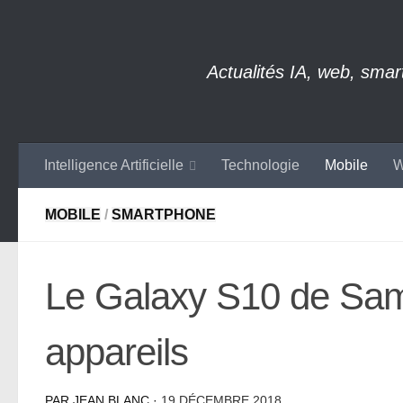
Skip to content
Actualités IA, web, sma
Intelligence Artificielle
Technologie
Mobile
W
MOBILE
/
SMARTPHONE
Le Galaxy S10 de Sam
appareils
PAR
JEAN BLANC
·
19 DÉCEMBRE 2018