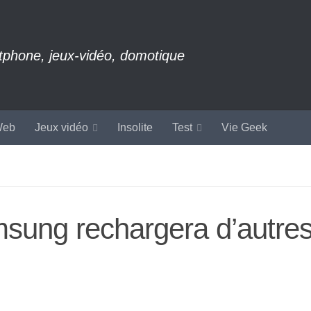
rtphone, jeux-vidéo, domotique
eb
Jeux vidéo
Insolite
Test
Vie Geek
sung rechargera d’autre