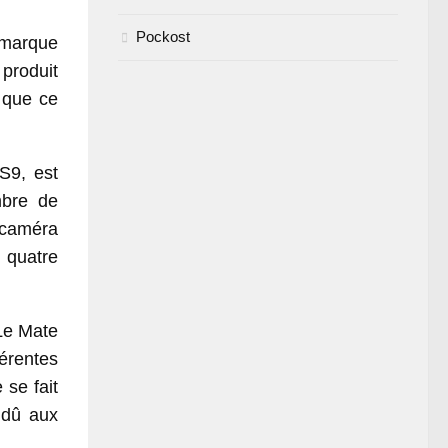
Pockost
a marque
produit
 que ce
S9, est
mbre de
 caméra
 quatre
 Le Mate
érentes
 se fait
 dû aux