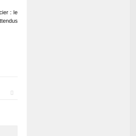
er : le
ttendus