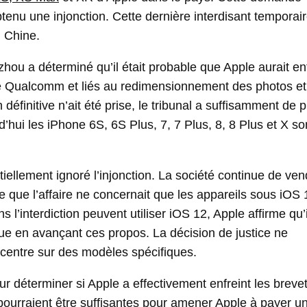
btenu une injonction. Cette dernière interdisant tempora
 Chine.
zhou a déterminé qu’il était probable que Apple aurait en
té Qualcomm et liés au redimensionnement des photos et
définitive n’ait été prise, le tribunal a suffisamment de 
’hui les iPhone 6S, 6S Plus, 7, 7 Plus, 8, 8 Plus et X so
ntiellement ignoré l’injonction. La société continue de ve
e que l’affaire ne concernait que les appareils sous iOS 
’interdiction peuvent utiliser iOS 12, Apple affirme qu’i
que en avançant ces propos. La décision de justice ne
centre sur des modèles spécifiques.
r déterminer si Apple a effectivement enfreint les breve
ourraient être suffisantes pour amener Apple à payer u