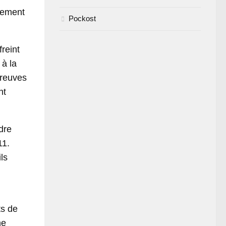
irement
Pockost
freint
 à la
preuves
nt
ndre
11.
ls
ts de
ne