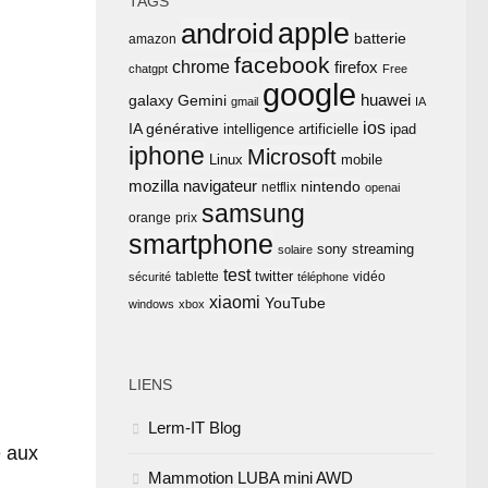
TAGS
apple
android
batterie
amazon
facebook
chrome
firefox
chatgpt
Free
google
huawei
Gemini
galaxy
gmail
IA
ios
IA générative
intelligence artificielle
ipad
iphone
Microsoft
Linux
mobile
mozilla
navigateur
nintendo
netflix
openai
samsung
orange
prix
smartphone
sony
streaming
solaire
test
twitter
tablette
vidéo
sécurité
téléphone
xiaomi
YouTube
windows
xbox
LIENS
Lerm-IT Blog
é aux
Mammotion LUBA mini AWD