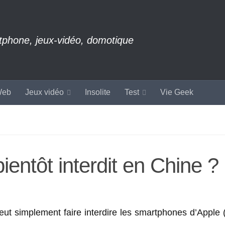
rtphone, jeux-vidéo, domotique
eb
Jeux vidéo
Insolite
Test
Vie Geek
entôt interdit en Chine ?
ut simplement faire interdire les smartphones d’Apple 