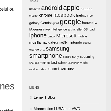
TAGS
apple
android
celui ou
batterie
amazon
facebook
chrome
firefox
chatgpt
Free
google
huawei
Gemini
galaxy
gmail
IA
ios
IA générative
intelligence artificielle
ipad
iphone
Microsoft
Linux
mobile
mozilla
navigateur
nintendo
netflix
openai
samsung
orange
prix
smartphone
sony
streaming
solaire
test
twitter
tablette
vidéo
sécurité
téléphone
xiaomi
YouTube
windows
xbox
ones
LIENS
Lerm-IT Blog
Mammotion LUBA mini AWD