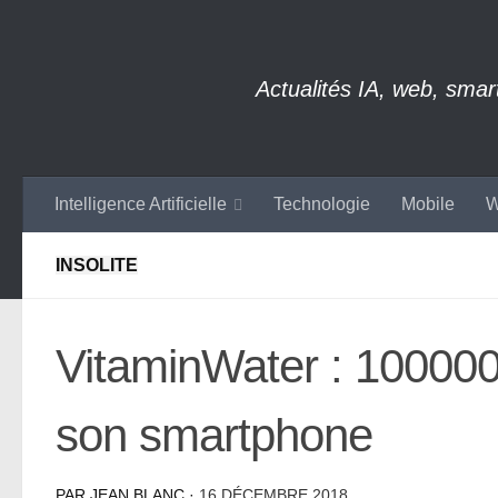
Skip to content
Actualités IA, web, sma
Intelligence Artificielle
Technologie
Mobile
W
INSOLITE
VitaminWater : 100000
son smartphone
PAR
JEAN BLANC
·
16 DÉCEMBRE 2018