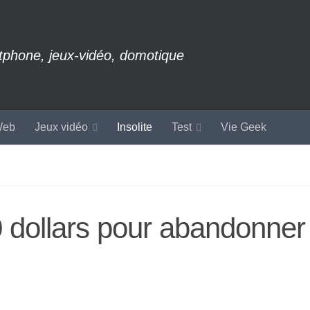
rtphone, jeux-vidéo, domotique
eb
Jeux vidéo
Insolite
Test
Vie Geek
 dollars pour abandonner