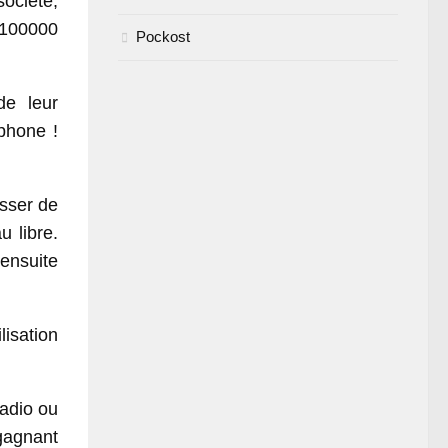
ociété,
 100000
Pockost
de leur
tphone !
asser de
 libre.
ensuite
lisation
radio ou
gagnant