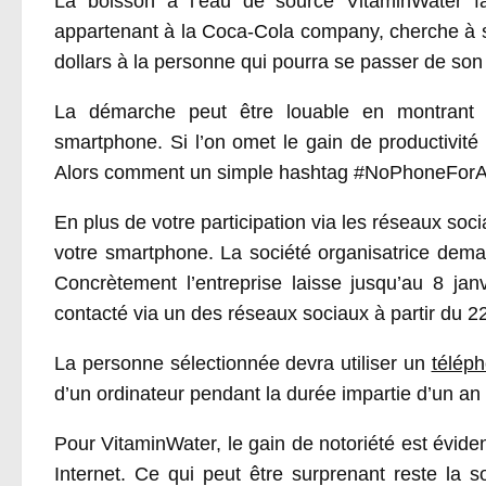
La boisson à l’eau de source VitaminWater fa
appartenant à la Coca-Cola company, cherche à s
dollars à la personne qui pourra se passer de so
La démarche peut être louable en montrant qu
smartphone. Si l’on omet le gain de productivité
Alors comment un simple hashtag #NoPhoneForAYe
En plus de votre participation via les réseaux so
votre smartphone. La société organisatrice dem
Concrètement l’entreprise laisse jusqu’au 8 jan
contacté via un des réseaux sociaux à partir du 22
La personne sélectionnée devra utiliser un
télép
d’un ordinateur pendant la durée impartie d’un an 
Pour VitaminWater, le gain de notoriété est évide
Internet. Ce qui peut être surprenant reste la 