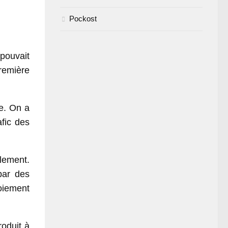
Pockost
pouvait
première
re. On a
fic des
lement.
par des
loiement
roduit à