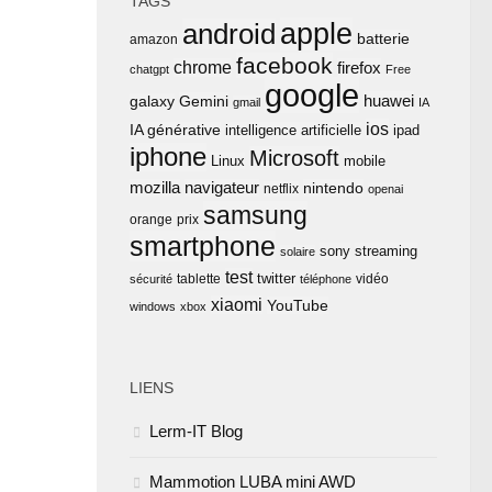
TAGS
apple
android
batterie
amazon
facebook
chrome
firefox
chatgpt
Free
google
huawei
Gemini
galaxy
gmail
IA
ios
IA générative
intelligence artificielle
ipad
iphone
Microsoft
Linux
mobile
mozilla
navigateur
nintendo
netflix
openai
samsung
orange
prix
smartphone
sony
streaming
solaire
test
twitter
tablette
vidéo
sécurité
téléphone
xiaomi
YouTube
windows
xbox
LIENS
Lerm-IT Blog
Mammotion LUBA mini AWD