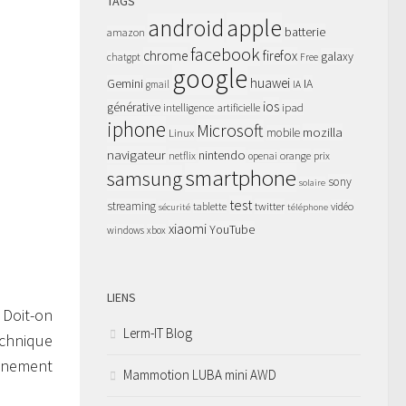
TAGS
apple
android
batterie
amazon
facebook
chrome
firefox
galaxy
chatgpt
Free
google
huawei
Gemini
IA
gmail
IA
ios
générative
intelligence artificielle
ipad
iphone
Microsoft
mozilla
Linux
mobile
navigateur
nintendo
netflix
orange
prix
openai
smartphone
samsung
sony
solaire
test
streaming
twitter
tablette
vidéo
sécurité
téléphone
xiaomi
YouTube
windows
xbox
LIENS
 Doit-on
Lerm-IT Blog
echnique
onnement
Mammotion LUBA mini AWD