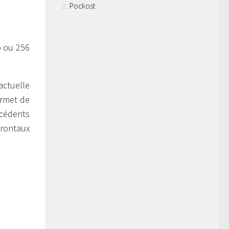
Pockost
o ou 256
actuelle
ermet de
cédents
frontaux