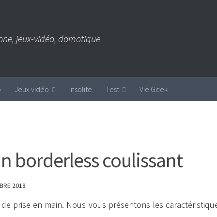
one, jeux-vidéo, domotique
b
Jeux vidéo
Insolite
Test
Vie Geek
an borderless coulissant
BRE 2018
 de prise en main. Nous vous présentons les caractéristiqu