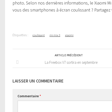
photo. Selon nos dernières informations, le Xiaomi Mi
vous des smartphones à écran coulissant ? Partagez v
Étiquettes :
coulissant
mi mix 3
xiaomi
ARTICLE PRÉCÉDENT
La Freebox V7 sortira en septembre
LAISSER UN COMMENTAIRE
Commentaire
*