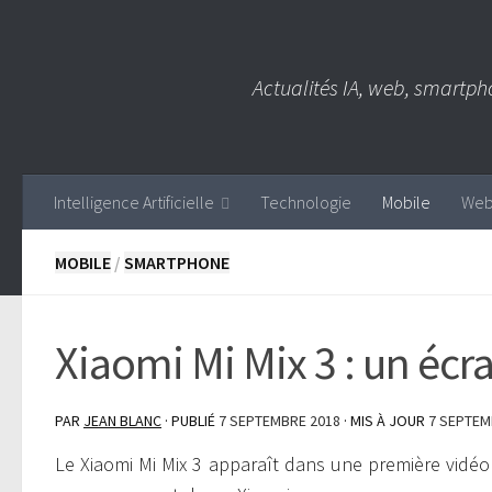
Skip to content
Actualités IA, web, smartph
Intelligence Artificielle
Technologie
Mobile
We
MOBILE
/
SMARTPHONE
Xiaomi Mi Mix 3 : un écr
PAR
JEAN BLANC
· PUBLIÉ
7 SEPTEMBRE 2018
· MIS À JOUR
7 SEPTEM
Le Xiaomi Mi Mix 3 apparaît dans une première vidéo