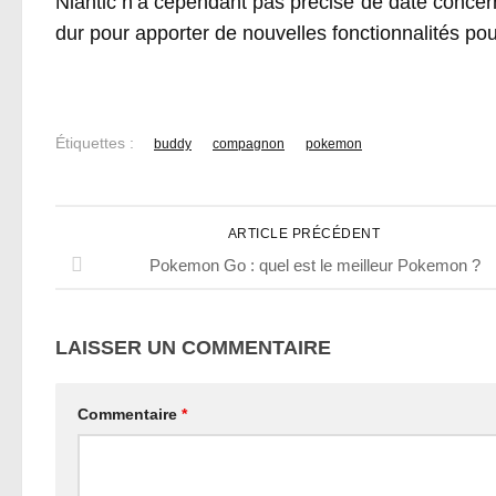
Niantic n’a cependant pas précisé de date concernan
dur pour apporter de nouvelles fonctionnalités po
Étiquettes :
buddy
compagnon
pokemon
ARTICLE PRÉCÉDENT
Pokemon Go : quel est le meilleur Pokemon ?
LAISSER UN COMMENTAIRE
Commentaire
*