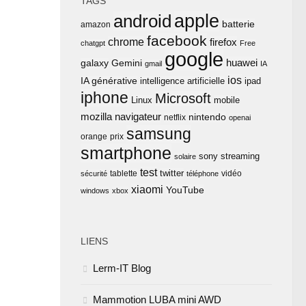
TAGS
apple
android
batterie
amazon
facebook
chrome
firefox
chatgpt
Free
google
huawei
Gemini
galaxy
gmail
IA
ios
IA générative
intelligence artificielle
ipad
iphone
Microsoft
Linux
mobile
mozilla
navigateur
nintendo
netflix
openai
samsung
orange
prix
smartphone
sony
streaming
solaire
test
twitter
tablette
vidéo
sécurité
téléphone
xiaomi
YouTube
windows
xbox
LIENS
Lerm-IT Blog
Mammotion LUBA mini AWD