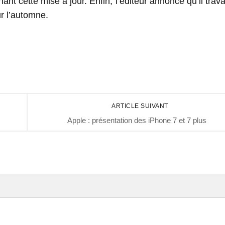
t cette mise à jour. Enfin, l’éditeur annonce qu’il travai
ur l’automne.
ARTICLE SUIVANT
Apple : présentation des iPhone 7 et 7 plus