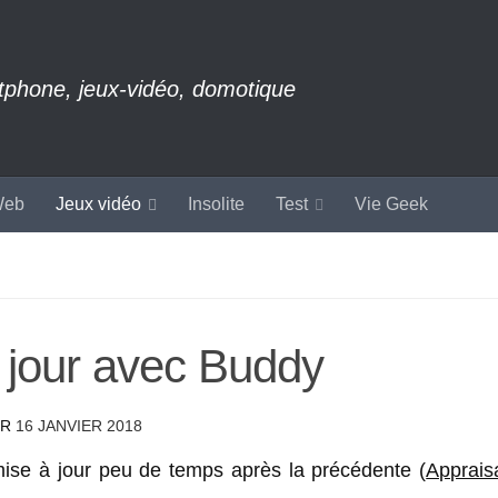
rtphone, jeux-vidéo, domotique
eb
Jeux vidéo
Insolite
Test
Vie Geek
jour avec Buddy
UR
16 JANVIER 2018
e à jour peu de temps après la précédente (
Apprais