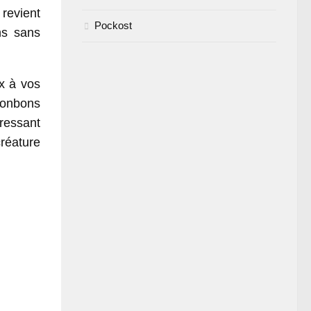
revient
Pockost
ns sans
x à vos
bonbons
ressant
réature