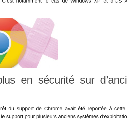
ion. C’est notamment le cas de Windows XP et d’OS
us en sécurité sur d’anc
arrêt du support de Chrome avait été reportée à cette
t le support pour plusieurs anciens systèmes d’exploitatio