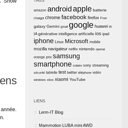
 X Snow
TAGS
apple
android
batterie
amazon
facebook
chrome
firefox
chatgpt
Free
google
huawei
Gemini
galaxy
gmail
IA
ios
IA générative
intelligence artificielle
ipad
iphone
Microsoft
Linux
mobile
mozilla
navigateur
nintendo
netflix
openai
samsung
orange
prix
smartphone
sony
streaming
solaire
test
twitter
tablette
vidéo
sécurité
téléphone
iens
xiaomi
YouTube
windows
xbox
LIENS
 année.
Lerm-IT Blog
n.
Mammotion LUBA mini AWD