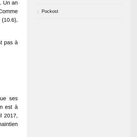
s. Un an
. Comme
Pockost
(10.6),
st pas à
que ses
n est à
il 2017,
maintien