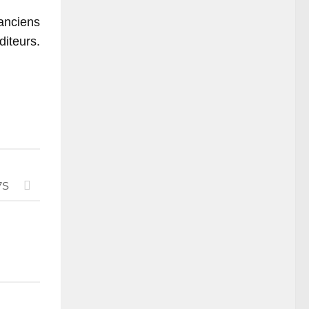
 anciens
iteurs.
7S