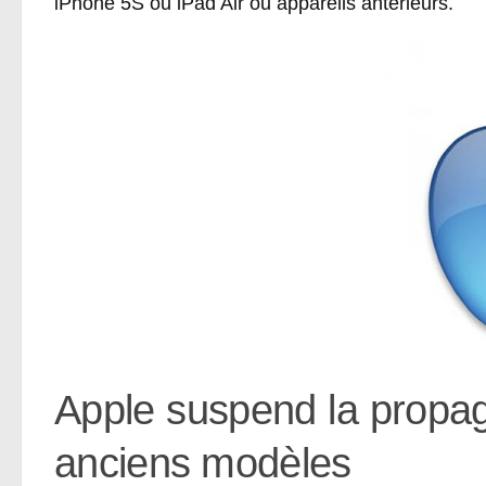
iPhone 5S ou iPad Air ou appareils antérieurs.
Apple suspend la propaga
anciens modèles