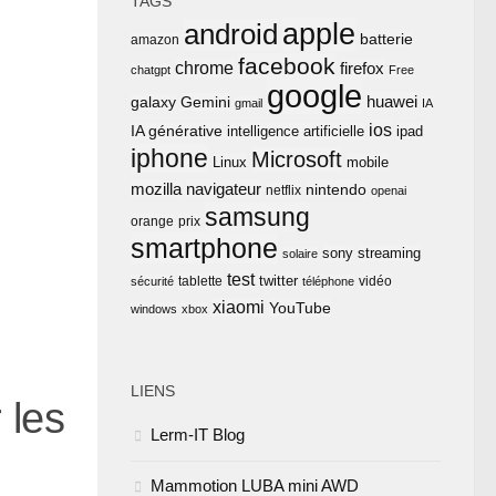
TAGS
apple
android
batterie
amazon
facebook
chrome
firefox
chatgpt
Free
google
huawei
Gemini
galaxy
gmail
IA
ios
IA générative
intelligence artificielle
ipad
iphone
Microsoft
Linux
mobile
mozilla
navigateur
nintendo
netflix
openai
samsung
orange
prix
smartphone
sony
streaming
solaire
test
twitter
tablette
vidéo
sécurité
téléphone
xiaomi
YouTube
windows
xbox
LIENS
 les
Lerm-IT Blog
Mammotion LUBA mini AWD