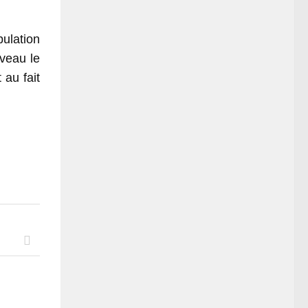
ulation
uveau le
 au fait