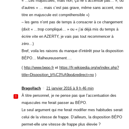
« …Les majuscules, mais non, ça ne s’accentue pas… », ou
d’autres « … mais c’est pas grave, même sans accent, mon
titre en majuscule est compréhensible »)
– les gens n’ont pas de temps à consacrer à ce changement
(dixit « …trop compliqué… » ou « j’ai déjà mis du temps à
écrire vite en AZERTY, je vais pas tout recommencer à
zéro…)
Bref, voila les raisons du manque d’intérêt pour la disposition
BÉPO… Malheureusement….
(
http://www.bepo.fr
et
https://fr.wikipedia.org/w/index.php?
title=Disposition_b%C3%A9po&redirect=no
)
Bragollach
21 janvier 2016 à 9 h 46 min
À titre personnel, je ne pense pas que l’accentuation des
majuscules me ferait passer au BÉPO.
Le seul argument qui me ferait modifier mes habitudes serait
celui de la vitesse de frappe. D’ailleurs, la disposition BÉPO
permet-elle une vitesse de frappe plus élevée ?