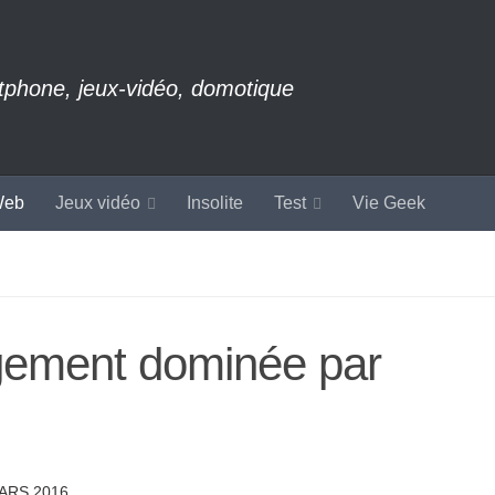
rtphone, jeux-vidéo, domotique
eb
Jeux vidéo
Insolite
Test
Vie Geek
argement dominée par
ARS 2016