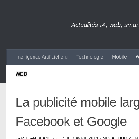
Skip to content
Actualités IA, web, sma
Intelligence Artificielle
Technologie
Mobile
W
WEB
La publicité mobile l
Facebook et Google
PAR
JEAN BLANC
· PUBLIÉ
7 AVRIL 2014
· MIS À JOUR
21 M