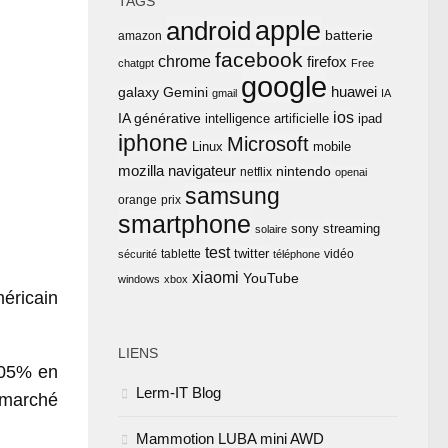
TAGS
apple
android
batterie
amazon
facebook
chrome
firefox
chatgpt
Free
google
huawei
Gemini
galaxy
gmail
IA
ios
IA générative
intelligence artificielle
ipad
iphone
Microsoft
Linux
mobile
mozilla
navigateur
nintendo
netflix
openai
samsung
orange
prix
smartphone
sony
streaming
solaire
test
twitter
tablette
vidéo
sécurité
téléphone
xiaomi
YouTube
windows
xbox
méricain
LIENS
 105% en
Lerm-IT Blog
n marché
Mammotion LUBA mini AWD