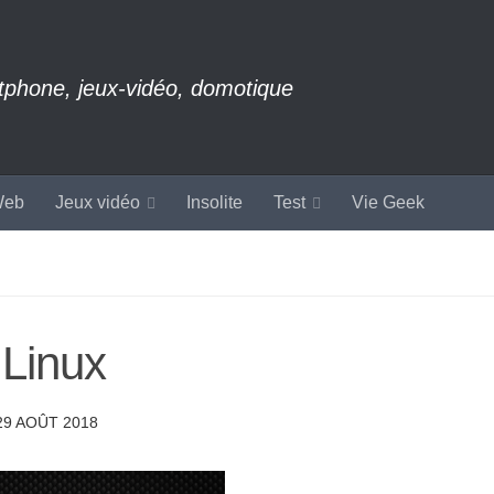
rtphone, jeux-vidéo, domotique
eb
Jeux vidéo
Insolite
Test
Vie Geek
 Linux
29 AOÛT 2018