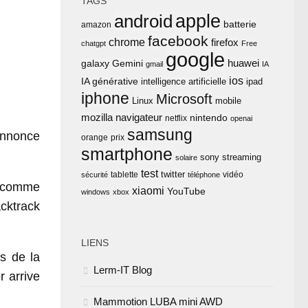
TAGS
apple
android
batterie
amazon
facebook
chrome
firefox
chatgpt
Free
google
huawei
Gemini
galaxy
gmail
IA
ios
IA générative
intelligence artificielle
ipad
iphone
Microsoft
Linux
mobile
mozilla
navigateur
nintendo
netflix
openai
samsung
annonce
orange
prix
smartphone
sony
streaming
solaire
test
twitter
tablette
vidéo
sécurité
téléphone
r comme
xiaomi
YouTube
windows
xbox
acktrack
LIENS
s de la
Lerm-IT Blog
r arrive
Mammotion LUBA mini AWD