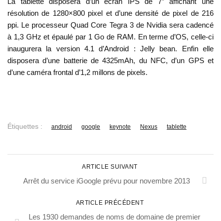
La tablette disposera d’un écran IPS de 7″ affichant une
résolution de 1280×800 pixel et d’une densité de pixel de 216
ppi. Le processeur Quad Core Tegra 3 de Nvidia sera cadencé
à 1,3 GHz et épaulé par 1 Go de RAM. En terme d’OS, celle-ci
inaugurera la version 4.1 d’Android : Jelly bean. Enfin elle
disposera d’une batterie de 4325mAh, du NFC, d’un GPS et
d’une caméra frontal d’1,2 millons de pixels.
Étiquettes :
android
google
keynote
Nexus
tablette
ARTICLE SUIVANT
Arrêt du service iGoogle prévu pour novembre 2013
ARTICLE PRÉCÉDENT
Les 1930 demandes de noms de domaine de premier