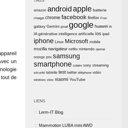
TAGS
apple
android
batterie
amazon
facebook
chrome
firefox
chatgpt
Free
google
huawei
Gemini
galaxy
gmail
IA
ios
IA générative
intelligence artificielle
ipad
iphone
Microsoft
Linux
mobile
mozilla
navigateur
nintendo
netflix
openai
ppareil
samsung
orange
prix
 Avec un
smartphone
sony
streaming
solaire
hnologie
test
twitter
tablette
vidéo
sécurité
téléphone
tout de
xiaomi
YouTube
windows
xbox
LIENS
Lerm-IT Blog
Mammotion LUBA mini AWD