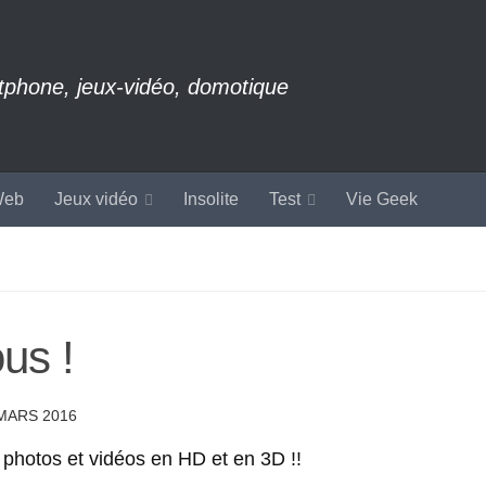
rtphone, jeux-vidéo, domotique
eb
Jeux vidéo
Insolite
Test
Vie Geek
us !
MARS 2016
 photos et vidéos en HD et en 3D !!