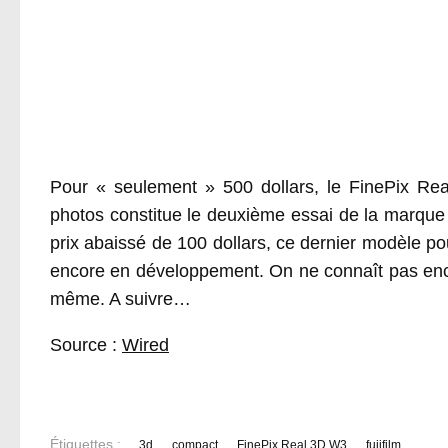
Pour « seulement » 500 dollars, le FinePix Rea
photos constitue le deuxième essai de la marque a
prix abaissé de 100 dollars, ce dernier modèle p
encore en développement. On ne connaît pas enco
même. A suivre…
Source :
Wired
Étiquettes :
3d
compact
FinePix Real 3D W3
fujifilm