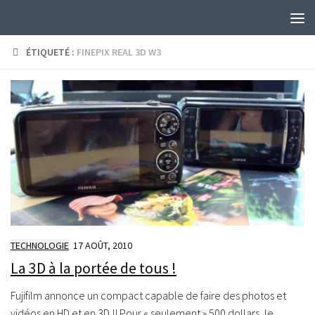
Skip to content
ÉTIQUETÉ :
FINEPIX REAL 3D W3
TECHNOLOGIE
17 AOÛT, 2010
La 3D à la portée de tous !
Fujifilm annonce un compact capable de faire des photos et
vidéos en HD et en 3D !! Pour « seulement » 500 dollars, le