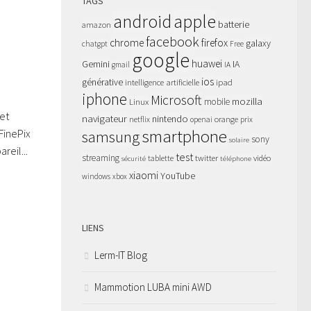
TAGS
apple
android
batterie
amazon
facebook
chrome
firefox
galaxy
chatgpt
Free
google
huawei
Gemini
IA
gmail
IA
ios
générative
intelligence artificielle
ipad
iphone
Microsoft
mozilla
Linux
mobile
et
navigateur
nintendo
netflix
orange
prix
openai
smartphone
FinePix
samsung
sony
solaire
reil...
test
streaming
twitter
tablette
vidéo
sécurité
téléphone
xiaomi
YouTube
windows
xbox
LIENS
Lerm-IT Blog
Mammotion LUBA mini AWD