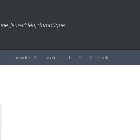
one, jeux-vidéo, domotique
b
Jeux vidéo
Insolite
Test
Vie Geek