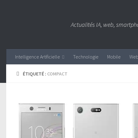
Skip to content
Actualités IA, web, smartph
Intelligence Artificielle
Technologie
Mobile
We
ÉTIQUETÉ :
COMPACT