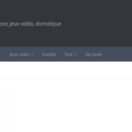
one, jeux-vidéo, domotique
b
Jeux vidéo
Insolite
Test
Vie Geek