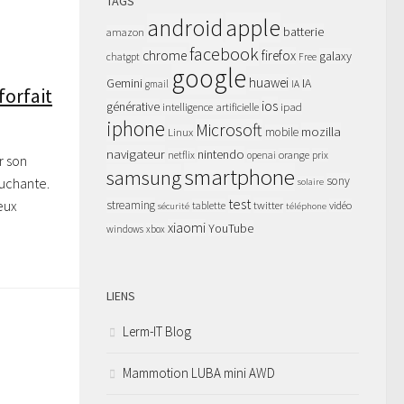
TAGS
apple
android
batterie
amazon
facebook
chrome
firefox
galaxy
chatgpt
Free
google
huawei
Gemini
IA
gmail
IA
forfait
ios
générative
intelligence artificielle
ipad
iphone
Microsoft
mozilla
Linux
mobile
navigateur
nintendo
netflix
orange
prix
openai
r son
smartphone
samsung
sony
buchante.
solaire
test
eux
streaming
twitter
tablette
vidéo
sécurité
téléphone
xiaomi
YouTube
windows
xbox
LIENS
Lerm-IT Blog
Mammotion LUBA mini AWD