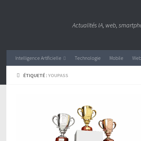
Skip to content
Actualités IA, web, smartph
Intelligence Artificielle
Technologie
Mobile
We
ÉTIQUETÉ :
YOUPASS