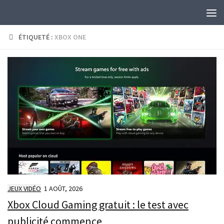
Skip to content
ÉTIQUETÉ :
XBOX ONE
JEUX VIDÉO
1 AOÛT, 2026
Xbox Cloud Gaming gratuit : le test avec
publicité commence